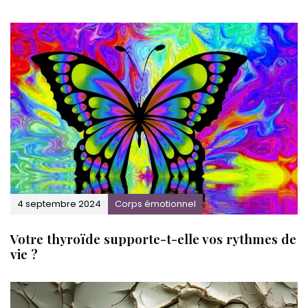
s
u
i
v
.
4 septembre 2024
Corps émotionnel
Votre thyroïde supporte-t-elle vos rythmes de
vie ?