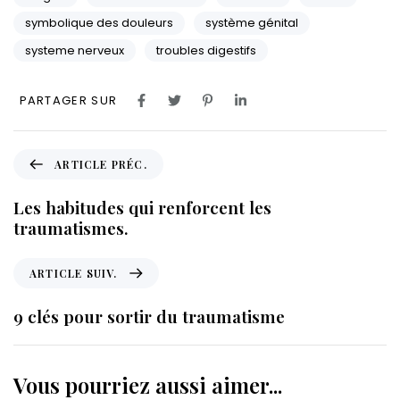
symbolique des douleurs
système génital
systeme nerveux
troubles digestifs
PARTAGER SUR
A
ARTICLE PRÉC.
r
t
Les habitudes qui renforcent les
i
traumatismes.
c
l
A
ARTICLE SUIV.
e
r
p
t
9 clés pour sortir du traumatisme
r
i
é
c
c
l
Vous pourriez aussi aimer...
.
e