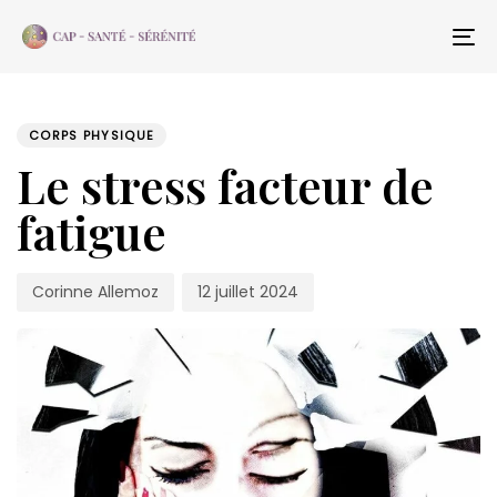
Skip
Skip
links
to
To
content
na
PUBLISHED
Author
Published
IN:
on:
CORPS PHYSIQUE
Le stress facteur de
fatigue
Corinne Allemoz
12 juillet 2024