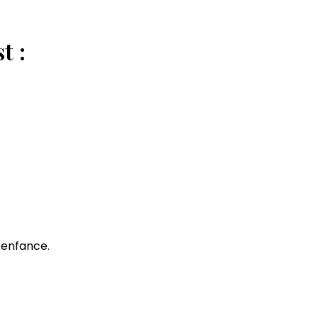
t :
’enfance.