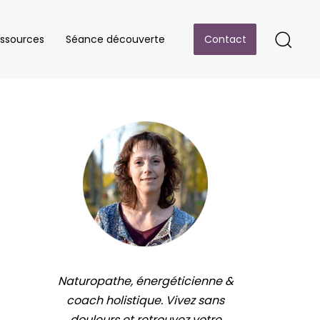
ssources
Séance découverte
Contact
Naturopathe, énergéticienne &
coach holistique. Vivez sans
douleurs et retrouvez votre