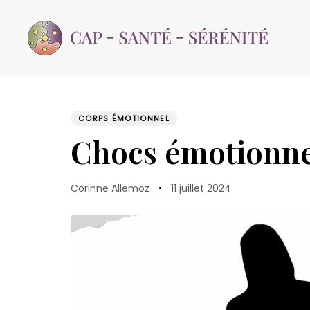
Skip
Skip
links
to
content
CORPS ÉMOTIONNEL
PUBLISHED
Author
Published
IN:
Chocs émotionne
on:
Corinne Allemoz
11 juillet 2024