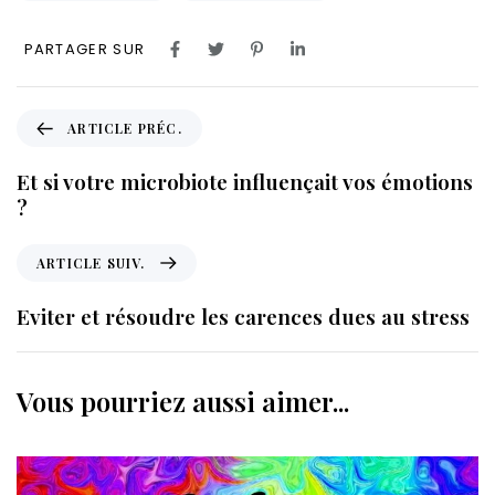
PARTAGER SUR
A
ARTICLE PRÉC.
r
t
Et si votre microbiote influençait vos émotions
i
?
c
l
A
ARTICLE SUIV.
e
r
p
t
Eviter et résoudre les carences dues au stress
r
i
é
c
c
l
Vous pourriez aussi aimer...
.
e
s
u
i