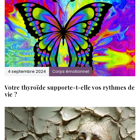
v
.
4 septembre 2024
Corps émotionnel
Votre thyroïde supporte-t-elle vos rythmes de
vie ?