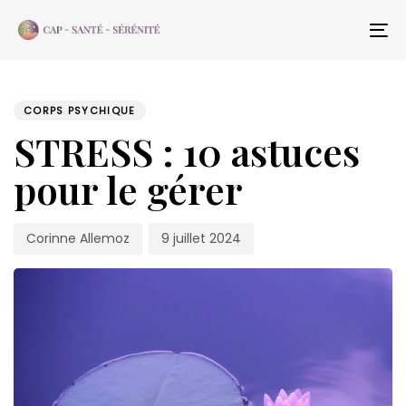
Skip
Skip
links
to
To
content
na
PUBLISHED
Author
Published
IN:
on:
CORPS PSYCHIQUE
STRESS : 10 astuces
pour le gérer
Corinne Allemoz
9 juillet 2024