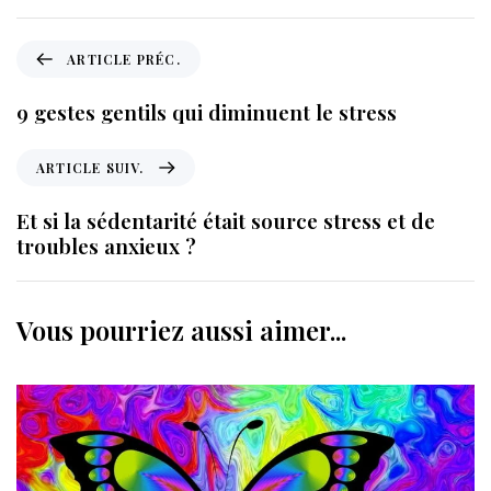
A
ARTICLE PRÉC.
r
t
9 gestes gentils qui diminuent le stress
i
c
A
ARTICLE SUIV.
l
r
e
t
Et si la sédentarité était source stress et de
p
i
troubles anxieux ?
r
c
é
l
c
e
Vous pourriez aussi aimer...
.
s
u
i
v
.