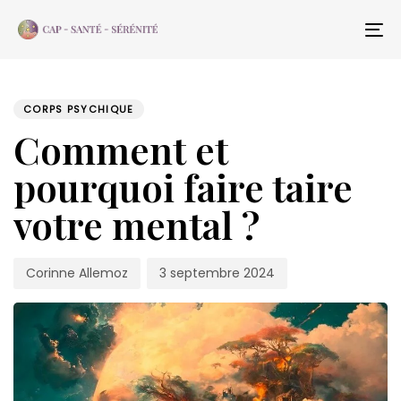
Skip
Skip
links
to
To
content
na
PUBLISHED
Author
Published
IN:
on:
CORPS PSYCHIQUE
Comment et
pourquoi faire taire
votre mental ?
Corinne Allemoz
3 septembre 2024