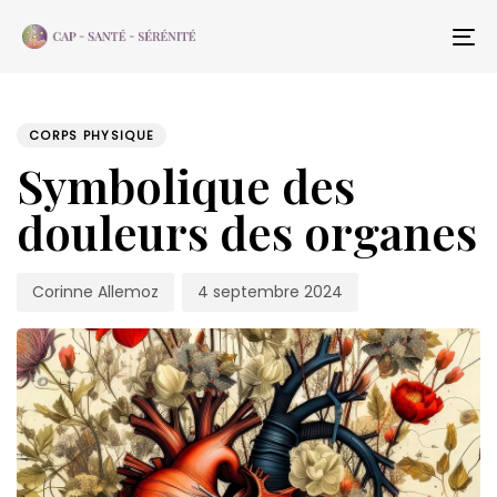
Skip
Skip
links
to
To
content
na
PUBLISHED
Author
Published
IN:
on:
CORPS PHYSIQUE
Symbolique des
douleurs des organes
Corinne Allemoz
4 septembre 2024