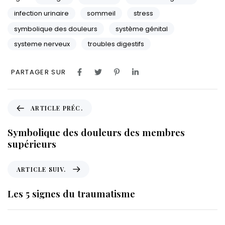
infection urinaire
sommeil
stress
symbolique des douleurs
système génital
systeme nerveux
troubles digestifs
PARTAGER SUR
A
ARTICLE PRÉC.
r
t
Symbolique des douleurs des membres
i
supérieurs
c
l
A
ARTICLE SUIV.
e
r
p
t
Les 5 signes du traumatisme
r
i
é
c
c
l