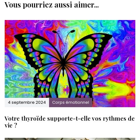
Vous pourriez aussi aimer...
.
e
s
u
i
v
.
4 septembre 2024
Corps émotionnel
Votre thyroïde supporte-t-elle vos rythmes de
vie ?