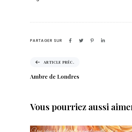
PARTAGER SUR
A
ARTICLE PRÉC.
r
t
Ambre de Londres
i
c
l
e
Vous pourriez aussi aimer
p
r
é
c