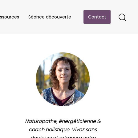
ssources
Séance découverte
Contact
Naturopathe, énergéticienne &
coach holistique. Vivez sans
douleurs et retrouvez votre