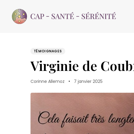
Skip
Skip
links
to
content
TÉMOIGNAGES
PUBLISHED
Author
Published
IN:
Virginie de Cou
on:
Corinne Allemoz
7 janvier 2025