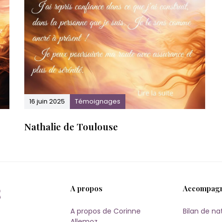
.
16 juin 2025
Témoignages
Nathalie de Toulouse
A propos
Accompag
A propos de Corinne
Bilan de na
Allemoz