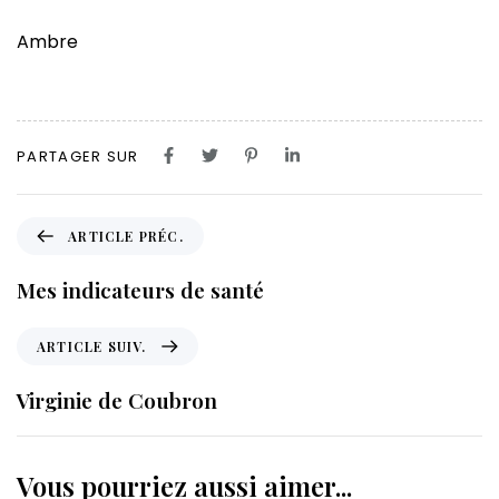
Ambre
PARTAGER SUR
A
ARTICLE PRÉC.
r
t
Mes indicateurs de santé
i
c
A
ARTICLE SUIV.
l
r
e
t
Virginie de Coubron
p
i
r
c
é
l
Vous pourriez aussi aimer...
c
e