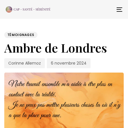
Skip
Skip
links
to
To
content
na
PUBLISHED
Author
Published
IN:
on:
TÉMOIGNAGES
Ambre de Londres
Corinne Allemoz
6 novembre 2024