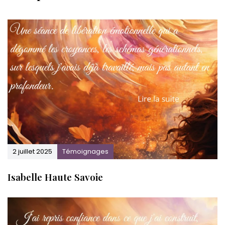
.
s
u
i
v
.
2 juillet 2025
Témoignages
Isabelle Haute Savoie