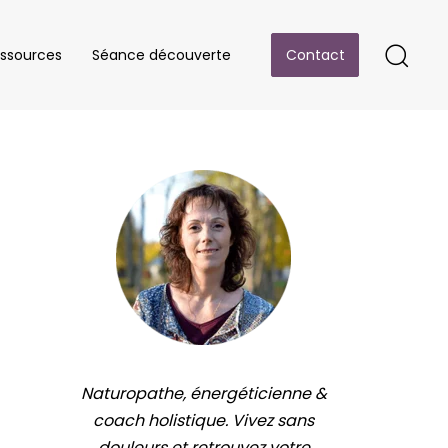
ssources
Séance découverte
Contact
Naturopathe, énergéticienne &
coach holistique. Vivez sans
douleurs et retrouvez votre