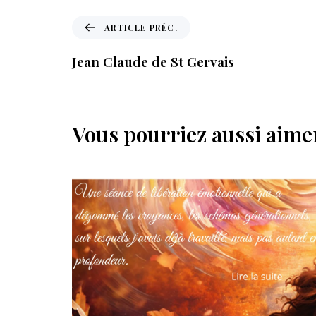
A
ARTICLE PRÉC.
r
t
Jean Claude de St Gervais
i
c
l
e
Vous pourriez aussi aimer
p
r
é
c
.