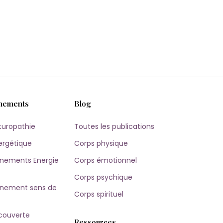
nements
Blog
turopathie
Toutes les publications
ergétique
Corps physique
ements Energie
Corps émotionnel
Corps psychique
ement sens de
Corps spirituel
couverte
Ressources