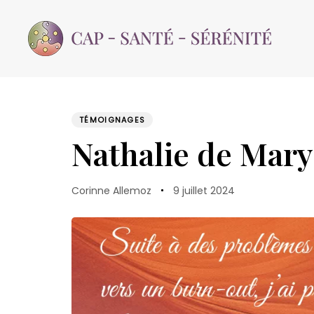
Skip
Skip
links
to
content
TÉMOIGNAGES
PUBLISHED
Author
Published
IN:
Nathalie de Mar
on:
Corinne Allemoz
9 juillet 2024