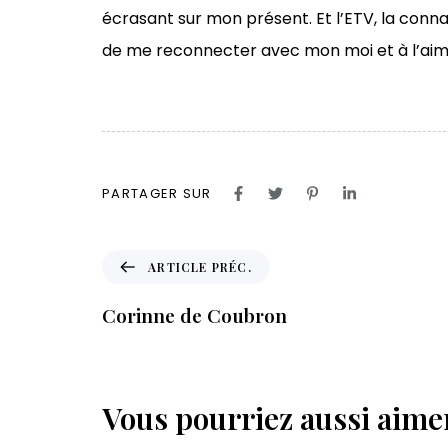
écrasant sur mon présent. Et l’ETV, la con
de me reconnecter avec mon moi et à l’aim
PARTAGER SUR
A
ARTICLE PRÉC.
r
t
Corinne de Coubron
i
c
l
e
Vous pourriez aussi aimer
p
r