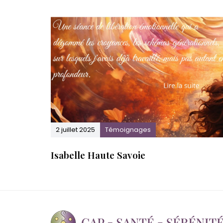
é
c
.
2 juillet 2025
Témoignages
Isabelle Haute Savoie