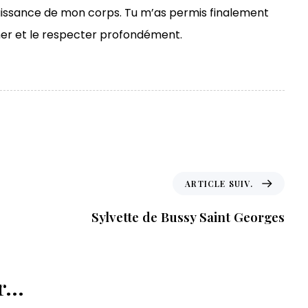
naissance de mon corps. Tu m’as permis finalement
er et le respecter profondément.
A
ARTICLE SUIV.
r
t
Sylvette de Bussy Saint Georges
i
c
l
e
...
s
u