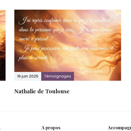
i
v
.
16 juin 2025
Témoignages
Nathalie de Toulouse
A propos
Accompag