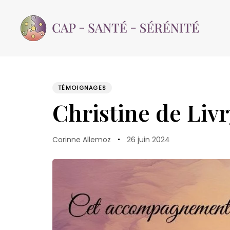
Skip
Skip
links
to
content
TÉMOIGNAGES
PUBLISHED
Author
Published
IN:
Christine de Liv
on:
Corinne Allemoz
26 juin 2024